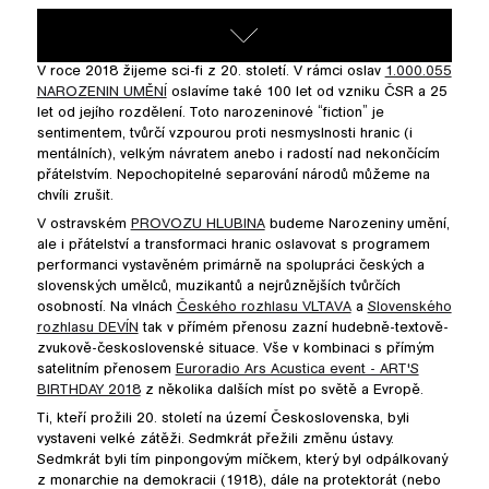
V roce 2018 žijeme sci-fi z 20. století. V rámci oslav
1.000.055
NAROZENIN UMĚNÍ
oslavíme také 100 let od vzniku ČSR a 25
let od jejího rozdělení. Toto narozeninové “fiction” je
sentimentem, tvůrčí vzpourou proti nesmyslnosti hranic (i
mentálních), velkým návratem anebo i radostí nad nekončícím
přátelstvím. Nepochopitelné separování národů můžeme na
chvíli zrušit.
V ostravském
PROVOZU HLUBINA
budeme Narozeniny umění,
ale i přátelství a transformaci hranic oslavovat s programem
performanci vystavěném primárně na spolupráci českých a
slovenských umělců, muzikantů a nejrůznějších tvůrčích
osobností. Na vlnách
Českého rozhlasu VLTAVA
a
Slovenského
rozhlasu DEVÍN
tak v přímém přenosu zazní hudebně-textově-
zvukově-československé situace. Vše v kombinaci s přímým
satelitním přenosem
Euroradio Ars Acustica event - ART'S
BIRTHDAY 2018
z několika dalších míst po světě a Evropě.
Ti, kteří prožili 20. století na území Československa, byli
vystaveni velké zátěži. Sedmkrát přežili změnu ústavy.
Sedmkrát byli tím pinpongovým míčkem, který byl odpálkovaný
z monarchie na demokracii (1918), dále na protektorát (nebo