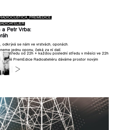
RADIOCUSTICA_PREMEDICE,
RA
ADIOATELIÉR
RADIOCUSTICA_RAD
 a Petr Vrba:
Dva roky poté
ráh
Skladby projektu Rok
jeho sekci v kurátor
e, odkrývá se nám ve vrstvách, oponách.
eme jednu oponu, čeká za ní dalí.
dou středu od 22h + každou poslední středu v měsíci ve 22h
ové řadě PremEdice Radioateliéru dáváme prostor novým