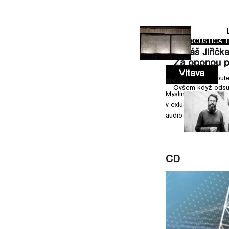
RADIOCUSTICA_PREMEDICE,
A_RADIOATELIÉR
RADIOCUSTICA_R
Lukáš Jiřička
ření
Za oponou p
Vltava
ření kolektiv Monika zkoumá téma odpočinku
Svět je jako cibul
AUTOŘI
něném krizemi s nezvladatelnou
Ovšem když odsun
Myslíme zvukem kaž
ní aktivitou. Jakými způsoby v tomto
v exlusivní premiér
čívat?
audio projektům.
CD