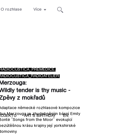
O rozhlase
Více
ca
RADIOCUSTICA_PREMEDICE,
RADIOCUSTICA_RADIOATELIÉR
Merzouga:
Wildly tender is thy music -
Zpěvy z mokřadů
Adaptace německé rozhlasové kompozice
dua Merzouga je zhudebněním básní Emily
ROJEKTU
ART'S BIRTHDAY
EN
Bontë “Songs from the Moor” evokující
bezútěšnou krásu krajiny její yorkshirské
domoviny.