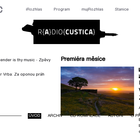
iRozhlas
Program
mujRozhlas
Stanice
Radiocusti
Premiéra měsíce
tender is thy music - Zpěvy
etr Vrba: Za oponou práh
ARCHIV
CD KOMPILACE
AUTOŘI
O P
ÚVOD