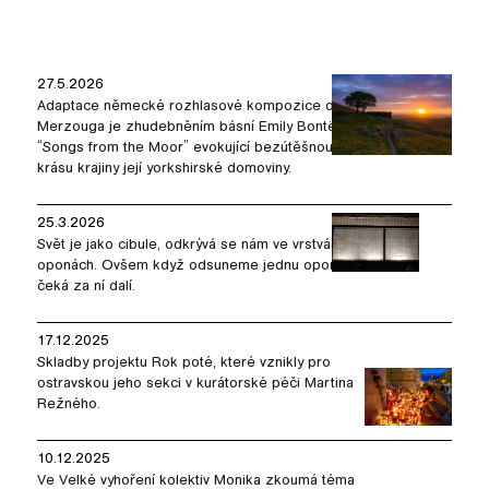
27.5.2026
Adaptace německé rozhlasové kompozice dua
Merzouga je zhudebněním básní Emily Bontë
“Songs from the Moor” evokující bezútěšnou
krásu krajiny její yorkshirské domoviny.
25.3.2026
Svět je jako cibule, odkrývá se nám ve vrstvách,
oponách. Ovšem když odsuneme jednu oponu,
čeká za ní dalí.
17.12.2025
Skladby projektu Rok poté, které vznikly pro
ostravskou jeho sekci v kurátorské péči Martina
Režného.
10.12.2025
Ve Velké vyhoření kolektiv Monika zkoumá téma