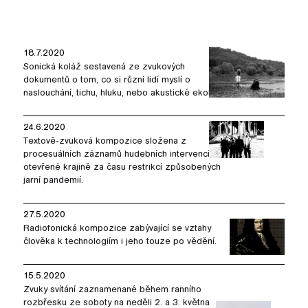
18.7.2020
Sonická koláž sestavená ze zvukových
dokumentů o tom, co si různí lidí myslí o
naslouchání, tichu, hluku, nebo akustické ekologii.
24.6.2020
Textově-zvuková kompozice složena z
procesuálních záznamů hudebních intervencí v
otevřené krajině za času restrikcí způsobených
jarní pandemií.
27.5.2020
Radiofonická kompozice zabývající se vztahy
člověka k technologiím i jeho touze po vědění.
15.5.2020
Zvuky svítání zaznamenané během ranního
rozbřesku ze soboty na neděli 2. a 3. května