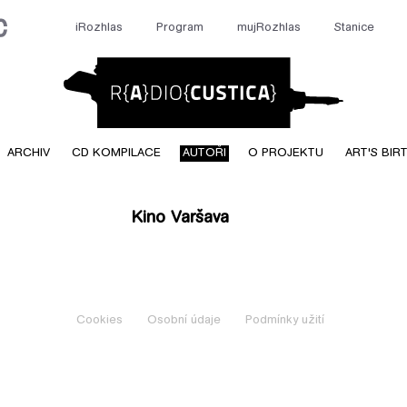
iRozhlas
Program
mujRozhlas
Stanice
Radiocusti
ARCHIV
CD KOMPILACE
AUTOŘI
O PROJEKTU
ART'S BIR
Kino Varšava
Cookies
Osobní údaje
Podmínky užití