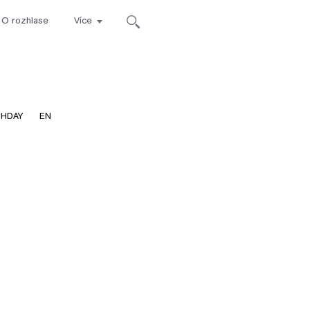
O rozhlase
Více
ca
THDAY
EN