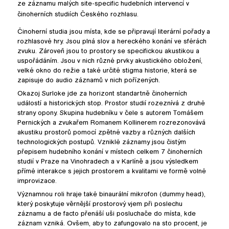
ze záznamu malých site-specific hudebních intervencí v
činoherních studiích Českého rozhlasu.
Činoherní studia jsou místa, kde se připravují literární pořady a
rozhlasové hry. Jsou plná slov a hereckého konání ve sférách
zvuku. Zároveň jsou to prostory se specifickou akustikou a
uspořádáním. Jsou v nich různé prvky akustického obložení,
velké okno do režie a také určité stigma historie, která se
zapisuje do audio záznamů v nich pořízených.
Okazoj Surloke jde za horizont standartně činoherních
událostí a historických stop. Prostor studií rozeznívá z druhé
strany opony. Skupina hudebníku v čele s autorem Tomášem
Pernických a zvukařem Romanem Kollinerem rozrezonovává
akustiku prostorů pomocí zpětné vazby a různých dalších
technologických postupů. Vzniklé záznamy jsou čistým
přepisem hudebního konání v místech celkem 7 činoherních
studií v Praze na Vinohradech a v Karlíně a jsou výsledkem
přímé interakce s jejich prostorem a kvalitami ve formě volné
improvizace.
Významnou roli hraje také binaurální mikrofon (dummy head),
který poskytuje věrnější prostorový vjem při poslechu
záznamu a de facto přenáší uši posluchače do místa, kde
záznam vzniká. Ovšem, aby to zafungovalo na sto procent, je