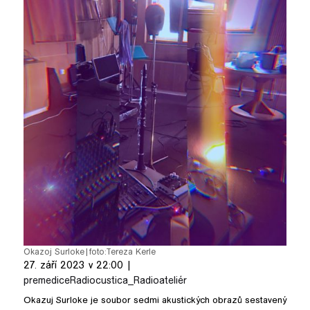
pause
Okazoj Surloke
|
foto:
Tereza Kerle
27. září 2023 v 22:00 |
premedice
Radiocustica_Radioateliér
Okazuj Surloke je soubor sedmi akustických obrazů sestavený