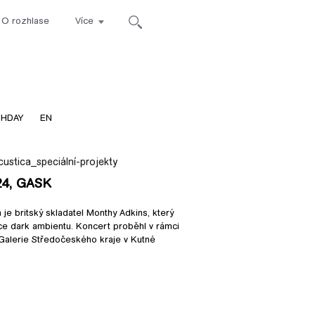
O rozhlase
Více
ca
THDAY
EN
custica_speciální-projekty
24, GASK
e britský skladatel Monthy Adkins, který
ce dark ambientu. Koncert proběhl v rámci
 Galerie Středočeského kraje v Kutné