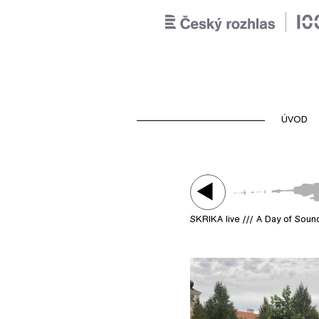
ÚVOD
SKRIKA live /// A Day of Sou
Play /
SKRIKA live / A Day of S