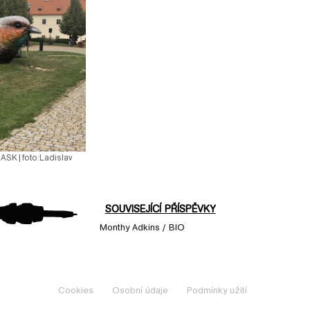
 GASK
|
foto:
Ladislav
SOUVISEJÍCÍ PŘÍSPĚVKY
Monthy Adkins / BIO
Cookies
Osobní údaje
Podmínky užití