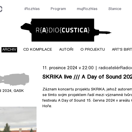
iRozhlas
Program
mujRozhlas
Stanice
Radiocusti
ARCHIV
CD KOMPILACE
AUTOŘI
O PROJEKTU
ART'S BIR
11. prosince 2024 v 22:00 |
radioateliér
Radio
SKRIKA live /// A Day of Sound 20
Záznam koncertu projektu SKRIKA, jehož autorem j
nd 2024, GASK
ound 2024, GASK
se tímto svým projektem řadí mezi významné tvůr
festivalu A Day of Sound 15. června 2024 v areálu
Hoře.