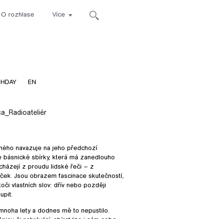
O rozhlase
Více
ca
THDAY
EN
ca_Radioateliér
tného navazuje na jeho předchozí
é básnické sbírky, která má zanedlouho
ycházejí z proudu lidské řeči – z
yček. Jsou obrazem fascinace skutečností,
i vlastních slov: dřív nebo později
upit.
mnoha lety a dodnes mě to nepustilo.