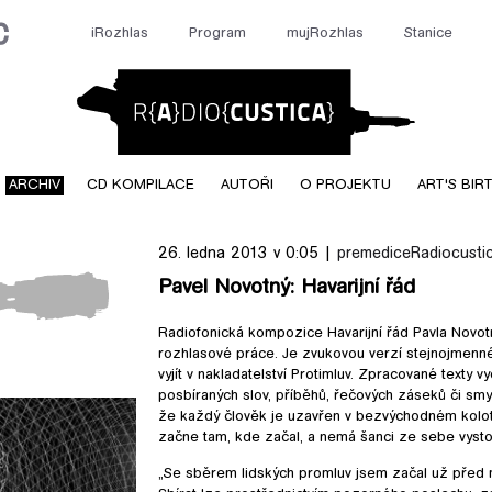
iRozhlas
Program
mujRozhlas
Stanice
Radiocusti
ARCHIV
CD KOMPILACE
AUTOŘI
O PROJEKTU
ART'S BIR
26. ledna 2013 v 0:05 |
premedice
Radiocusti
Pavel Novotný: Havarijní řád
Radiofonická kompozice Havarijní řád Pavla Novo
řád
rozhlasové práce. Je zvukovou verzí stejnojmenn
vyjít v nakladatelství Protimluv. Zpracované texty v
posbíraných slov, příběhů, řečových záseků či sm
že každý člověk je uzavřen v bezvýchodném kolotoč
začne tam, kde začal, a nemá šanci ze sebe vysto
„Se sběrem lidských promluv jsem začal už před 