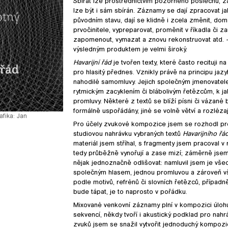
Sbírat lze prostřednictvím pozorného poslechu, záp
lze být i sám sbírán. Záznamy se dají zpracovat jak
původním stavu, dají se klidně i zcela změnit, domý
prvočinitele, vypreparovat, proměnit v říkadla či zaří
zapomenout, vymazat a znovu rekonstruovat atd
výsledným produktem je velmi široký.
Havarijní řád
je tvořen texty, které často recituji n
pro hlasitý přednes. Vznikly právě na principu jaz
nahodilé samomluvy. Jejich společným jmenovate
rytmickým zacyklením či blábolivým řetězcům, k j
promluvy. Některé z textů se blíží písni či vázané 
formálně uspořádány, jiné se volně větví a rozlézaj
afika: Jan
Pro účely zvukové kompozice jsem se rozhodl pro
studiovou nahrávku vybraných textů
Havarijního řá
materiál jsem stříhal, s fragmenty jsem pracoval 
tedy průběžně vynořují a zase mizí; záměrně jsem s
nějak jednoznačně odlišovat: namluvil jsem je vše
společným hlasem, jednou promluvou a zároveň vše
podle motivů, refrénů či slovních řetězců, případ
bude tápat, je to naprosto v pořádku.
Mixované venkovní záznamy plní v kompozici úlohu
sekvencí, někdy tvoří i akustický podklad pro nah
zvuků jsem se snažil vytvořit jednoduchý kompoziční