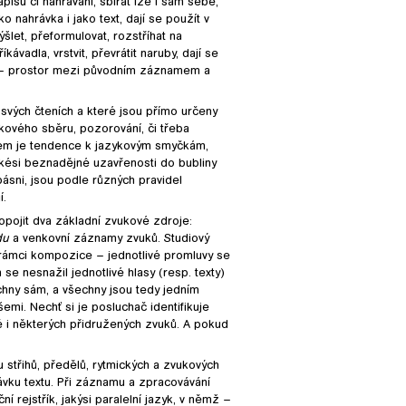
isu či nahrávání, sbírat lze i sám sebe,
o nahrávka i jako text, dají se použít v
šlet, přeformulovat, rozstříhat na
kávadla, vrstvit, převrátit naruby, dají se
. – prostor mezi původním záznamem a
a svých čteních a které jsou přímo určeny
ykového sběru, pozorování, či třeba
lem je tendence k jazykovým smyčkám,
akési beznadějné uzavřenosti do bubliny
básni, jsou podle různých pravidel
í.
pojit dva základní zvukové zdroje:
du
a venkovní záznamy zvuků. Studiový
v rámci kompozice – jednotlivé promluvy se
e nesnažil jednotlivé hlasy (resp. texty)
chny sám, a všechny jsou tedy jedním
mi. Nechť si je posluchač identifikuje
ně i některých přidružených zvuků. A pokud
 střihů, předělů, rytmických a zvukových
rávku textu. Při záznamu a zpracovávání
 rejstřík, jakýsi paralelní jazyk, v němž –