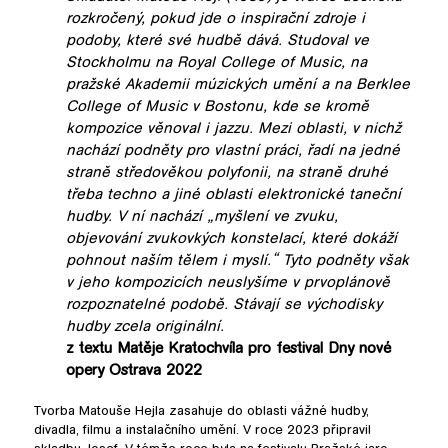
rozkročený, pokud jde o inspirační zdroje i
podoby, které své hudbě dává. Studoval ve
Stockholmu na Royal College of Music, na
pražské Akademii múzických umění a na Berklee
College of Music v Bostonu, kde se kromě
kompozice věnoval i jazzu. Mezi oblasti, v nichž
nachází podněty pro vlastní práci, řadí na jedné
straně středověkou polyfonii, na straně druhé
třeba techno a jiné oblasti elektronické taneční
hudby. V ní nachází „myšlení ve zvuku,
objevování zvukovkých konstelací, které dokáží
pohnout naším tělem i myslí.“ Tyto podněty však
v jeho kompozicích neuslyšíme v prvoplánově
rozpoznatelné podobě. Stávají se východisky
hudby zcela originální.
z textu Matěje Kratochvíla pro festival Dny nové
opery Ostrava 2022
Tvorba Matouše Hejla zasahuje do oblasti vážné hudby,
divadla, filmu a instalačního umění. V roce 2023 připravil