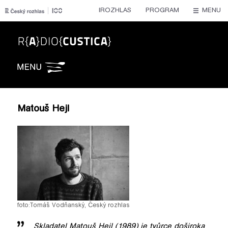
IROZHLAS
PROGRAM
MENU
Radiocustica
Matouš Hejl
foto:
Tomáš Vodňanský
,
Český rozhlas
Skladatel Matouš Hejl (1989) je tvůrce doširoka