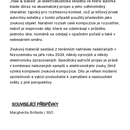
„Raw & Baked“ je elektroakustická skladba ve které autorka
klade důraz na akusmatický projev a jeho odhmotněný
charakter, typický pro rozhlasový kontext, což je klíčový prvek
autorčiny estetiky, v tomto případě použitý především jako
zvukový objekt. Narativní rozsah celé kompozice je rozostřen,
neboť je inspirován ději, které se odehrávají v průběhu
jednoho dne, nicméně se odvíjejí v opačném pořadí a také v
nelineárním směru.
Zvukový materiál sestává z terénních nahrávek nasbíraných v
Nizozemsku na jaře roku 2024, někdy syrových a někdy
elektronicky zpracovaných. Specifický autročit projev je právě
v kombinaci nalezených samplů s elektronickými zvuky, čímž
vzniká komplexní zvuková kompozice. Dílo je reflexí moderní
společnosti a vybízí posluchače k zamyšlení a naslouchání
světu z jiné perspektivy.
SOUVISEJÍCÍ PŘÍSPĚVKY
Margherita Brillada / BIO