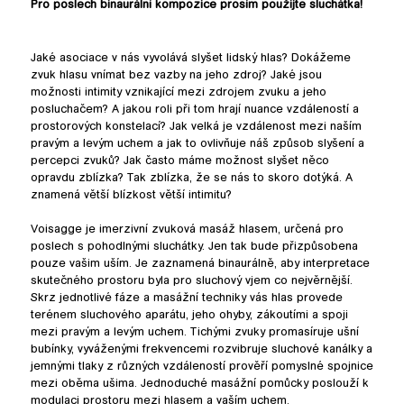
Pro poslech binaurální kompozice prosím použijte sluchátka!
Jaké asociace v nás vyvolává slyšet lidský hlas? Dokážeme
zvuk hlasu vnímat bez vazby na jeho zdroj? Jaké jsou
možnosti intimity vznikající mezi zdrojem zvuku a jeho
posluchačem? A jakou roli při tom hrají nuance vzdáleností a
prostorových konstelací? Jak velká je vzdálenost mezi naším
pravým a levým uchem a jak to ovlivňuje náš způsob slyšení a
percepci zvuků? Jak často máme možnost slyšet něco
opravdu zblízka? Tak zblízka, že se nás to skoro dotýká. A
znamená větší blízkost větší intimitu?
Voisagge je imerzivní zvuková masáž hlasem, určená pro
poslech s pohodlnými sluchátky. Jen tak bude přizpůsobena
pouze vašim uším. Je zaznamená binaurálně, aby interpretace
skutečného prostoru byla pro sluchový vjem co nejvěrnější.
Skrz jednotlivé fáze a masážní techniky vás hlas provede
terénem sluchového aparátu, jeho ohyby, zákoutími a spoji
mezi pravým a levým uchem. Tichými zvuky promasíruje ušní
bubínky, vyváženými frekvencemi rozvibruje sluchové kanálky a
jemnými tlaky z různých vzdáleností prověří pomyslné spojnice
mezi oběma ušima. Jednoduché masážní pomůcky poslouží k
modulaci prostoru mezi hlasem a vaším uchem.