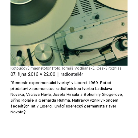
Kotoučový magnetofon
|
foto:
Tomáš Vodňanský
,
Český rozhlas
07. října 2016 v 22:00 |
radioateliér
“Semestr experimentální tvorby" v Liberci 1969. Pořad
představí zapomenutou radiofonickou tvorbu Ladislava
Nováka, Václava Havla, Josefa Hiršala a Bohumily Grögerové,
Jiřího Koláře a Gerharda Rühma. Nahrávky vznikly koncem
šedeátých let v Liberci. Uvádí liberecký germanista Pavel
Novotný.