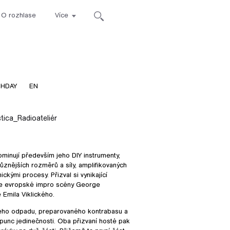
O rozhlase
Více
ca
THDAY
EN
tica_Radioateliér
minují především jeho DIY instrumenty,
ůznějších rozměrů a síly, amplifikovaných
kými procesy. Přizval si vynikající
ele evropské impro scény George
Emila Viklického.
ého odpadu, preparovaného kontrabasu a
punc jedinečnosti. Oba přizvaní hosté pak