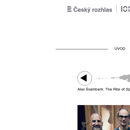
ÚVOD
Alex Švamberk: The Rite of S
Play /
Alex Švamberk: The Rite o