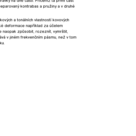
hrávky na dvě části. Přičemž ta první část
eparovaný kontrabas a pružiny a v druhé
kových a tonálních vlastností kovových
ické deformace například za účelem
e naopak způsobit, rozeznít, vymrštit,
ává v jiném frekvenčním pásmu, než v tom
ku.