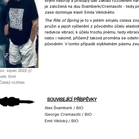
svými nástroji a přístupy dali základ rozčlenění na
je založená na duu Švamberk/Cremaschi - tedy pr
zase dominuje klavír Emila Viklického.
The Rite of Spring
je to v jistém smyslu oslava zvu
pružin a jejich vyčlenění z původního účelu elast
redukce vibrací, k účelu trochu jinému, tedy vibrac
nebo i nalomit, přičemž taková proměna se odehr
původním. V tomto případě slyšitelném pásmu zvu
ion, srpen 2022 ///
erk, Emil
Český rozhlas
SOUVISEJÍCÍ PŘÍSPĚVKY
Alex Švamberk / BIO
George Cremaschi / BIO
Emil Viklický / BIO