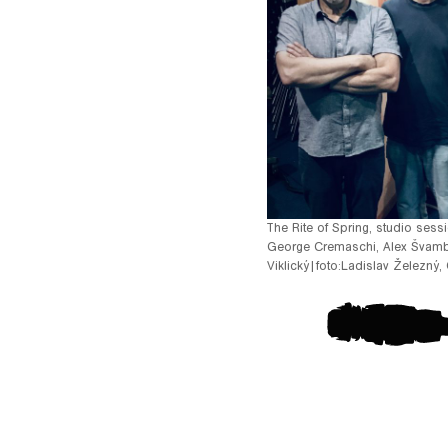
pause
The Rite of Spring, studio sess
George Cremaschi, Alex Švamb
Viklický
|
foto:
Ladislav Železný
,