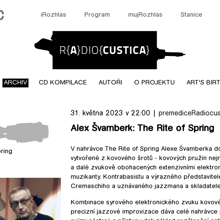
iRozhlas
Program
mujRozhlas
Stanice
Radiocusti
ARCHIV
CD KOMPILACE
AUTOŘI
O PROJEKTU
ART'S BIR
31. května 2023 v 22:00 |
premedice
Radiocus
Alex Švamberk: The Rite of Spring
V nahrávce The Rite of Spring Alexe Švamberka do
pring
f Spring
vytvořené z kovového šrotů - kovových pružin nejr
a dalé zvukově obohacených extenzivními elektronic
muzikanty. Kontrabasistu a výrazného představit
Cremaschiho a uznávaného jazzmana a skladatele 
Kombinace syrového elektronického zvuku kovov
precizní jazzové improvizace dáva celé nahrávce 